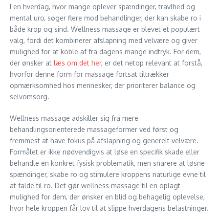
I en hverdag, hvor mange oplever spændinger, travlhed og
mental uro, søger flere mod behandlinger, der kan skabe ro i
både krop og sind. Wellness massage er blevet et populært
valg, fordi det kombinerer afslapning med velvære og giver
mulighed for at koble af fra dagens mange indtryk. For dem,
der ønsker at
læs om det her
, er det netop relevant at forstå,
hvorfor denne form for massage fortsat tiltrækker
opmærksomhed hos mennesker, der prioriterer balance og
selvomsorg.
Wellness massage adskiller sig fra mere
behandlingsorienterede massageformer ved først og
fremmest at have fokus på afslapning og generelt velvære.
Formålet er ikke nødvendigvis at løse en specifik skade eller
behandle en konkret fysisk problematik, men snarere at løsne
spændinger, skabe ro og stimulere kroppens naturlige evne til
at falde til ro. Det gør wellness massage til en oplagt
mulighed for dem, der ønsker en blid og behagelig oplevelse,
hvor hele kroppen får lov til at slippe hverdagens belastninger.