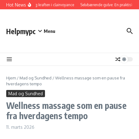
Fortsæt til indhold
Hot News
Opdag kraften i clairvoyance
Selvbærende gulve: En praktisk løsn
Helpmypc
Menu
Hjem
/
Mad og Sundhed
/
Wellness massage som en pause fra
hverdagens tempo
Mad og Sundhed
Wellness massage som en pause
fra hverdagens tempo
11. marts 2026