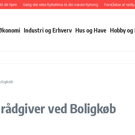
 dit hjem
Vælg det rette flyttefirma til din næste flytning
Forståelse af rødlys
 Økonomi
Industri og Erhverv
Hus og Have
Hobby og 
Boligkøb
grådgiver ved Boligkøb