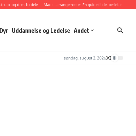
terapi og dens fordele
Mad til arrangementer: En guide til det perfekte måltid
Dyr
Uddannelse og Ledelse
Andet
søndag, august 2, 2026