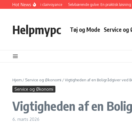
Fortsæt til indhold
Hot News
Opdag kraften i clairvoyance
Selvbærende gulve: En praktisk løsning til
Helpmypc
Tøj og Mode
Service og
Hjem
/
Service og Økonomi
/
Vigtigheden af en Boligrådgiver ved 
Service og Økonomi
Vigtigheden af en Boli
6. marts 2026