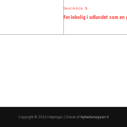
Next Article
Feriebolig i udlandet som en 
Copyright © 2026 Helpmypc | Drevet af
Nyhedsmagasin X